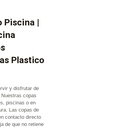
 Piscina |
cina
os
as Plastico
ir y disfrutar de
? Nuestras copas
s, piscinas o en
tura. Las copas de
n contacto directo
a de que no retiene