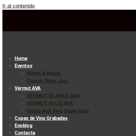
Ir al contenido
Home
Eventos
Wines & Music
Classic Wine Jazz
Vermut AVA
VERMUT BLANCO AVA
VERMUT ROJO AVA
Glögg AVA Vino Especiado
Copas de Vino Grabadas
Enoblog
Contacta