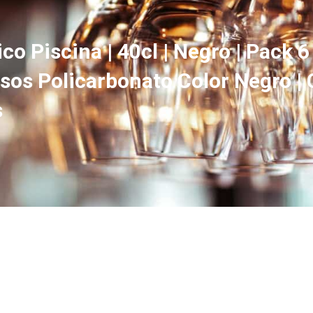
o Piscina | 40cl | Negro | Pack 6
asos Policarbonato Color Negro |
s