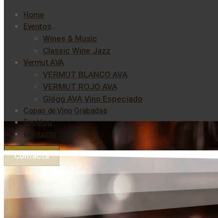
Home
Eventos
Wines & Music
Classic Wine Jazz
Vermut AVA
VERMUT BLANCO AVA
VERMUT ROJO AVA
Glögg AVA Vino Especiado
Copas de Vino Grabadas
Enoblog
Contacta
Contacta