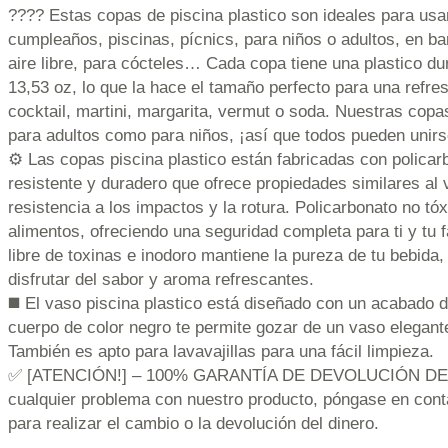
???? Estas copas de piscina plastico son ideales para usar
cumpleaños, piscinas, pícnics, para niños o adultos, en ba
aire libre, para cócteles… Cada copa tiene una plastico du
13,53 oz, lo que la hace el tamaño perfecto para una refre
cocktail, martini, margarita, vermut o soda. Nuestras cop
para adultos como para niños, ¡así que todos pueden unirse
⚙️ Las copas piscina plastico están fabricadas con policar
resistente y duradero que ofrece propiedades similares al 
resistencia a los impactos y la rotura. Policarbonato no tó
alimentos, ofreciendo una seguridad completa para ti y tu f
libre de toxinas e inodoro mantiene la pureza de tu bebida,
disfrutar del sabor y aroma refrescantes.
◼️ El vaso piscina plastico está diseñado con un acabado d
cuerpo de color negro te permite gozar de un vaso elegante
También es apto para lavavajillas para una fácil limpieza.
✅ [ATENCIÓN!] – 100% GARANTÍA DE DEVOLUCIÓN DEL 
cualquier problema con nuestro producto, póngase en cont
para realizar el cambio o la devolución del dinero.