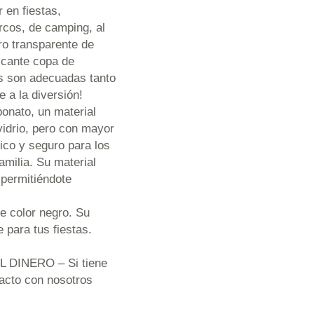
 en fiestas,
rcos, de camping, al
ro transparente de
scante copa de
as son adecuadas tanto
 a la diversión!
bonato, un material
vidrio, pero con mayor
xico y seguro para los
amilia. Su material
 permitiéndote
e color negro. Su
 para tus fiestas.
DINERO – Si tiene
acto con nosotros