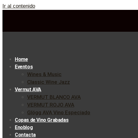
Ir al contenido
Home
Eventos
Wines & Music
Classic Wine Jazz
Vermut AVA
VERMUT BLANCO AVA
VERMUT ROJO AVA
Glögg AVA Vino Especiado
Copas de Vino Grabadas
Enoblog
Contacta