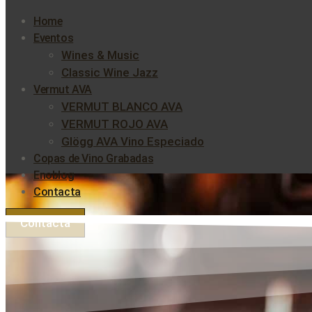
Home
Eventos
Wines & Music
Classic Wine Jazz
Vermut AVA
VERMUT BLANCO AVA
VERMUT ROJO AVA
Glögg AVA Vino Especiado
Copas de Vino Grabadas
Enoblog
Contacta
Contacta