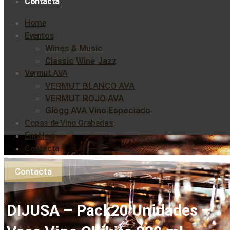
Contacta
Home
Eventos
Wines & Music
Classic Wine Jazz
Vermut AVA
VERMUT BLANCO AVA
VERMUT ROJO AVA
Glögg AVA Vino Especiado
Copas de Vino Grabadas
Enoblog
Contacta
Contacta
DIJUSA – Pack20 Unidades –