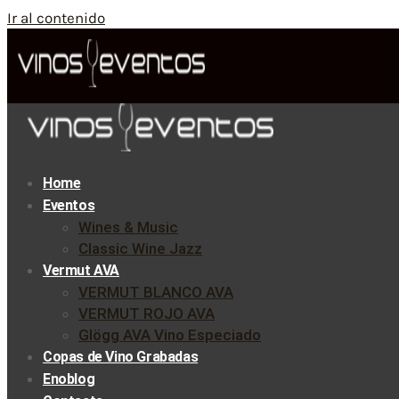
Ir al contenido
Home
Eventos
Wines & Music
Classic Wine Jazz
Vermut AVA
VERMUT BLANCO AVA
VERMUT ROJO AVA
Glögg AVA Vino Especiado
Copas de Vino Grabadas
Enoblog