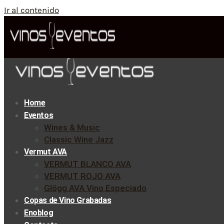
Ir al contenido
Home
Eventos
Wines & Music
Classic Wine Jazz
Vermut AVA
VERMUT BLANCO AVA
VERMUT ROJO AVA
Glögg AVA Vino Especiado
Copas de Vino Grabadas
Enoblog