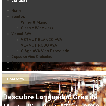
Contacta
Home
Eventos
Wines & Music
Classic Wine Jazz
Vermut AVA
VERMUT BLANCO AVA
VERMUT ROJO AVA
Glögg AVA Vino Especiado
Copas de Vino Grabadas
Enoblog
Contacta
Contacta
Descubre Languedoc Grès de