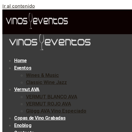
Ir al contenido
Home
Eventos
Wines & Music
Classic Wine Jazz
Vermut AVA
VERMUT BLANCO AVA
VERMUT ROJO AVA
Glögg AVA Vino Especiado
Copas de Vino Grabadas
Enoblog