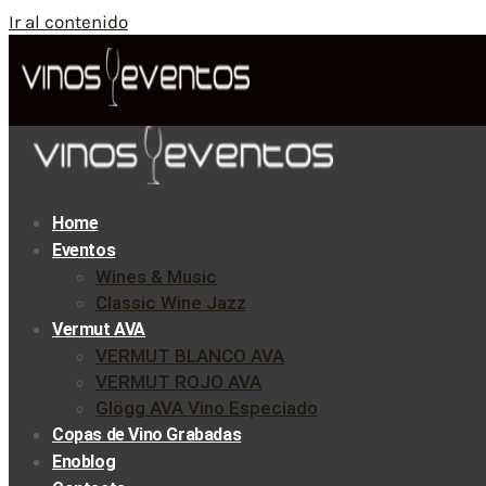
Ir al contenido
Home
Eventos
Wines & Music
Classic Wine Jazz
Vermut AVA
VERMUT BLANCO AVA
VERMUT ROJO AVA
Glögg AVA Vino Especiado
Copas de Vino Grabadas
Enoblog