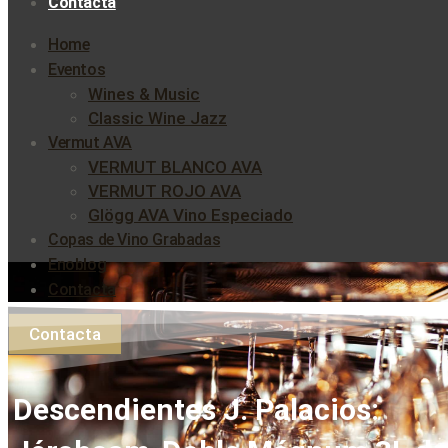
Contacta
Home
Eventos
Wines & Music
Classic Wine Jazz
Vermut AVA
VERMUT BLANCO AVA
VERMUT ROJO AVA
Glögg AVA Vino Especiado
Copas de Vino Grabadas
Enoblog
Contacta
Contacta
Descendientes J. Palacios: