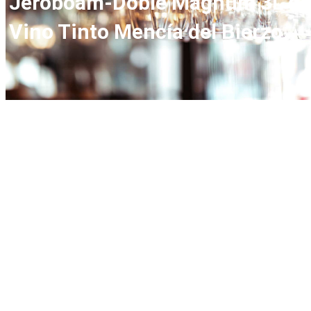
Jéroboam-Doble Mágnum 3L de
Vino Tinto Mencía del Bierzo