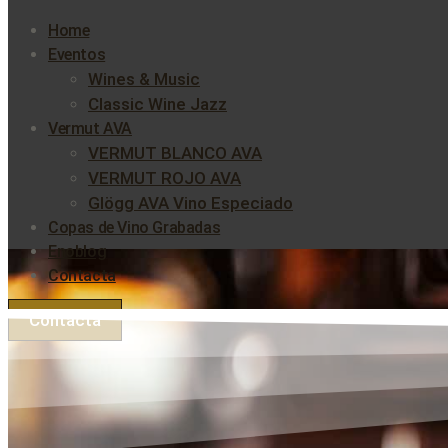
Home
Eventos
Wines & Music
Classic Wine Jazz
Vermut AVA
VERMUT BLANCO AVA
VERMUT ROJO AVA
Glögg AVA Vino Especiado
Copas de Vino Grabadas
Enoblog
Contacta
Contacta