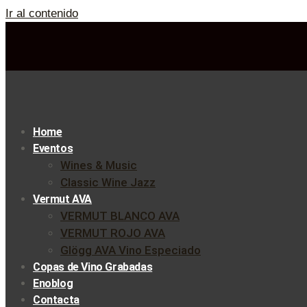
Ir al contenido
Home
Eventos
Wines & Music
Classic Wine Jazz
Vermut AVA
VERMUT BLANCO AVA
VERMUT ROJO AVA
Glögg AVA Vino Especiado
Copas de Vino Grabadas
Enoblog
Contacta