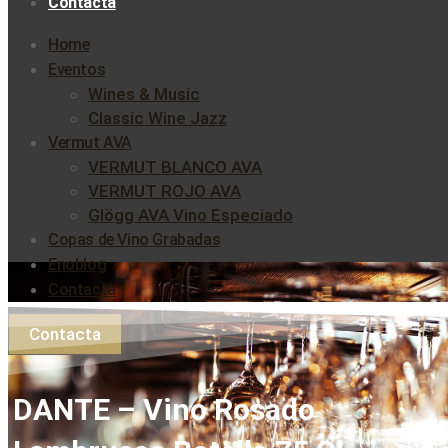
Contacta
Home
Eventos
Wines & Music
Classic Wine Jazz
Vermut AVA
VERMUT BLANCO AVA
VERMUT ROJO AVA
Glögg AVA Vino Especiado
Copas de Vino Grabadas
Enoblog
Contacta
Contacta
DANTE – Vino Rosado