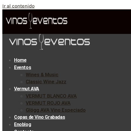
Ir al contenido
Home
Eventos
Wines & Music
Classic Wine Jazz
Vermut AVA
VERMUT BLANCO AVA
VERMUT ROJO AVA
Glögg AVA Vino Especiado
Copas de Vino Grabadas
Enoblog