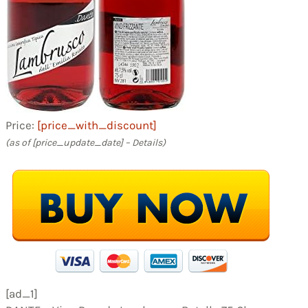
Price:
[price_with_discount]
(as of [price_update_date] –
Details
)
[ad_1]