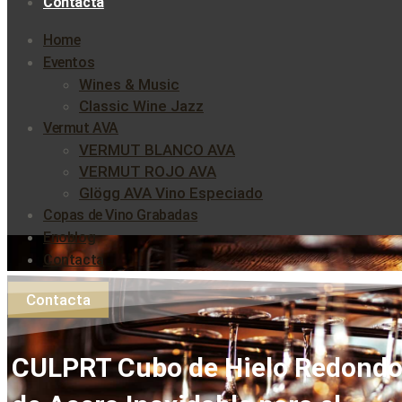
Contacta
Home
Eventos
Wines & Music
Classic Wine Jazz
Vermut AVA
VERMUT BLANCO AVA
VERMUT ROJO AVA
Glögg AVA Vino Especiado
Copas de Vino Grabadas
Enoblog
Contacta
Contacta
CULPRT Cubo de Hielo Redond