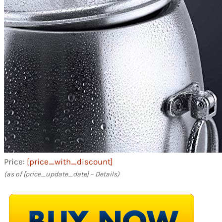
Price:
[price_with_discount]
(as of [price_update_date] –
Details
)