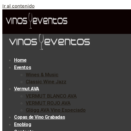
Ir al contenido
Home
Eventos
Wines & Music
Classic Wine Jazz
Vermut AVA
VERMUT BLANCO AVA
VERMUT ROJO AVA
Glögg AVA Vino Especiado
Copas de Vino Grabadas
Enoblog