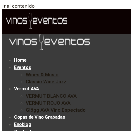
Ir al contenido
Home
Eventos
Wines & Music
Classic Wine Jazz
Vermut AVA
VERMUT BLANCO AVA
VERMUT ROJO AVA
Glögg AVA Vino Especiado
Copas de Vino Grabadas
Enoblog