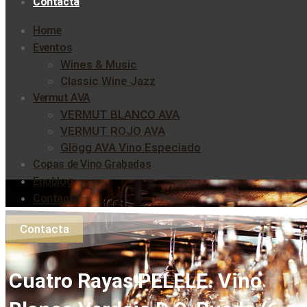
Contacta
Home
Eventos
Wines & Music
Classic Wine Jazz
Vermut AVA
VERMUT BLANCO AVA
VERMUT ROJO AVA
Glögg AVA Vino Especiado
Copas de Vino Grabadas
Enoblog
Contacta
Contacta
Cuatro Rayas PELELE. Vino