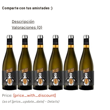
Comparte con tus amistades :)
Descripción
Valoraciones (0)
Price:
[price_with_discount]
(as of [price_update_date] –
Details
)