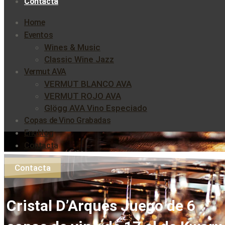
Contacta
Home
Eventos
Wines & Music
Classic Wine Jazz
Vermut AVA
VERMUT BLANCO AVA
VERMUT ROJO AVA
Glögg AVA Vino Especiado
Copas de Vino Grabadas
Enoblog
Contacta
Contacta
Cristal D’Arques Juego de 6