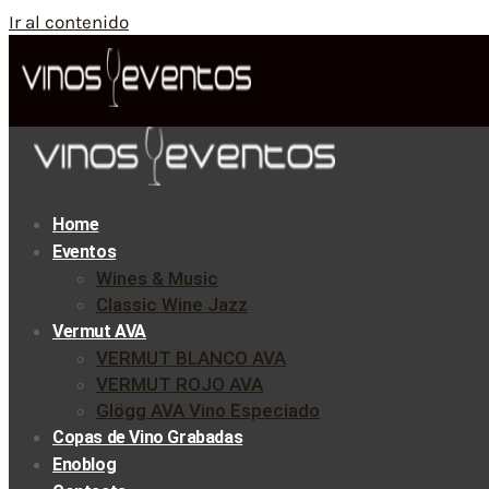
Ir al contenido
Home
Eventos
Wines & Music
Classic Wine Jazz
Vermut AVA
VERMUT BLANCO AVA
VERMUT ROJO AVA
Glögg AVA Vino Especiado
Copas de Vino Grabadas
Enoblog