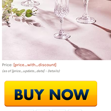
Price:
[price_with_discount]
(as of [price_update_date] –
Details
)