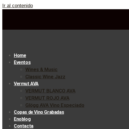
Ir al contenido
Home
Eventos
Wines & Music
Classic Wine Jazz
Vermut AVA
VERMUT BLANCO AVA
VERMUT ROJO AVA
Glögg AVA Vino Especiado
Copas de Vino Grabadas
Enoblog
Contacta