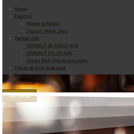
Home
Eventos
Wines & Music
Classic Wine Jazz
Vermut AVA
VERMUT BLANCO AVA
VERMUT ROJO AVA
Glögg AVA Vino Especiado
Copas de Vino Grabadas
Enoblog
Contacta
Contacta