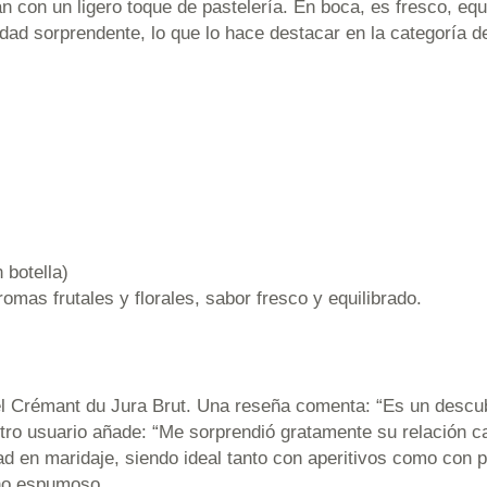
an con un ligero toque de pastelería. En boca, es fresco, eq
jidad sorprendente, lo que lo hace destacar en la categoría
 botella)
romas frutales y florales, sabor fresco y equilibrado.
el Crémant du Jura Brut. Una reseña comenta: “Es un descub
tro usuario añade: “Me sorprendió gratamente su relación ca
d en maridaje, siendo ideal tanto con aperitivos como con 
ino espumoso.