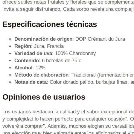
ofrece sutiles notas frutales y florales que se complement
invita a seguir disfrutando. Cada sorbo revela una comple
Especificaciones técnicas
Denominación de origen
: DOP Crémant du Jura
Región
: Jura, Francia
Variedad de uva
: 100% Chardonnay
Contenido
: 6 botellas de 75 cl
Alcohol
: 12%
Método de elaboración
: Tradicional (fermentación en
Notas de cata
: Color dorado pálido, burbujas finas, a
Opiniones de usuarios
Los usuarios destacan la calidad y el sabor excepcional d
y complejidad lo hacen perfecto para cualquier ocasión”. O
volveré a comprar”. Además, muchos elogian su versatilida
una elección muy bien valorada entre los aficionados al v