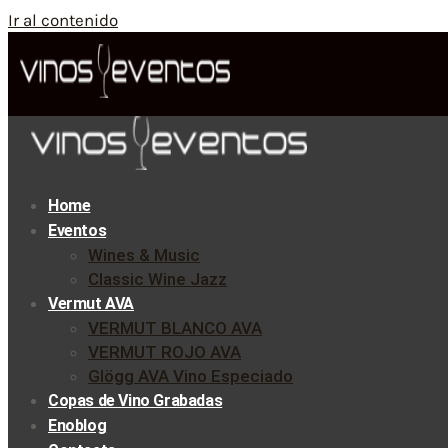
Ir al contenido
Home
Eventos
Wines & Music
Classic Wine Jazz
Vermut AVA
VERMUT BLANCO AVA
VERMUT ROJO AVA
Glögg AVA Vino Especiado
Copas de Vino Grabadas
Enoblog