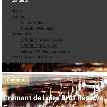
Contacta
Home
Eventos
Wines & Music
Classic Wine Jazz
Vermut AVA
VERMUT BLANCO AVA
VERMUT ROJO AVA
Glögg AVA Vino Especiado
Copas de Vino Grabadas
Enoblog
Contacta
Contacta
Crémant de Loire Brut Réserve: