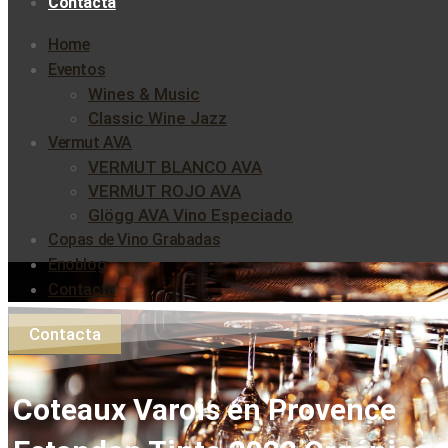
Contacta
Home
Eventos
Wines & Music
Classic Wine Jazz
Vermut AVA
VERMUT BLANCO AVA
VERMUT ROJO AVA
Glögg AVA Vino Especiado
Copas de Vino Grabadas
Enoblog
Contacta
Contacta
Coteaux Varois en Provence