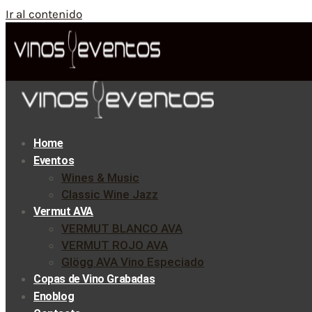
Ir al contenido
Home
Eventos
Wines & Music
Classic Wine Jazz
Vermut AVA
VERMUT BLANCO AVA
VERMUT ROJO AVA
Glögg AVA Vino Especiado
Copas de Vino Grabadas
Enoblog