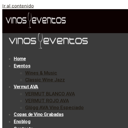
Ir al contenido
Home
Eventos
Wines & Music
Classic Wine Jazz
Vermut AVA
VERMUT BLANCO AVA
VERMUT ROJO AVA
Glögg AVA Vino Especiado
Copas de Vino Grabadas
Enoblog