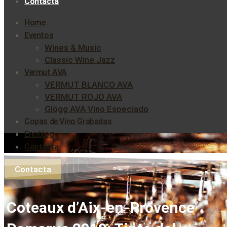
Contacta
Home
Eventos
Wines & Music
Classic Wine Jazz
Vermut AVA
VERMUT BLANCO AVA
VERMUT ROJO AVA
Glögg AVA Vino Especiado
Copas de Vino Grabadas
Enoblog
Contacta
Contacta
Coteaux d’Aix-en-Provence