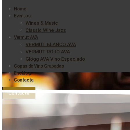
Home
Eventos
Wines & Music
Classic Wine Jazz
Vermut AVA
VERMUT BLANCO AVA
VERMUT ROJO AVA
Glögg AVA Vino Especiado
Copas de Vino Grabadas
Enoblog
Contacta
Contacta