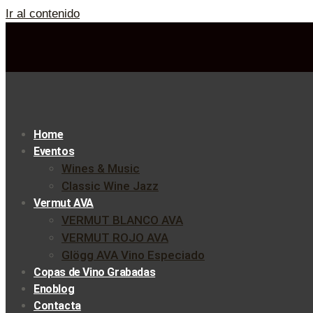
Ir al contenido
Home
Eventos
Wines & Music
Classic Wine Jazz
Vermut AVA
VERMUT BLANCO AVA
VERMUT ROJO AVA
Glögg AVA Vino Especiado
Copas de Vino Grabadas
Enoblog
Contacta