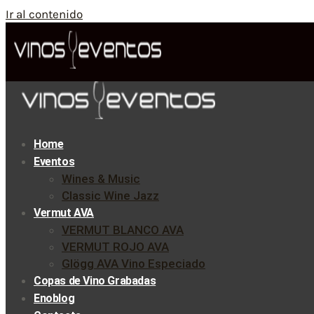
Ir al contenido
Home
Eventos
Wines & Music
Classic Wine Jazz
Vermut AVA
VERMUT BLANCO AVA
VERMUT ROJO AVA
Glögg AVA Vino Especiado
Copas de Vino Grabadas
Enoblog