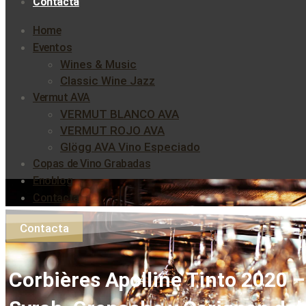
Contacta
Home
Eventos
Wines & Music
Classic Wine Jazz
Vermut AVA
VERMUT BLANCO AVA
VERMUT ROJO AVA
Glögg AVA Vino Especiado
Copas de Vino Grabadas
Enoblog
Contacta
Contacta
Corbières Apolline Tinto 2020 –