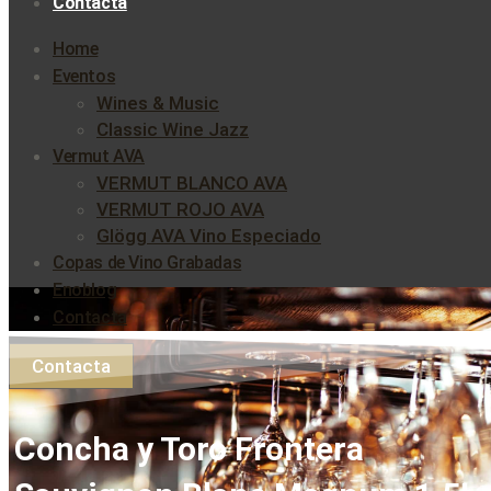
Contacta
Home
Eventos
Wines & Music
Classic Wine Jazz
Vermut AVA
VERMUT BLANCO AVA
VERMUT ROJO AVA
Glögg AVA Vino Especiado
Copas de Vino Grabadas
Enoblog
Contacta
Contacta
Concha y Toro Frontera