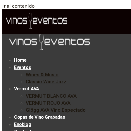
Ir al contenido
Home
Eventos
Wines & Music
Classic Wine Jazz
Vermut AVA
VERMUT BLANCO AVA
VERMUT ROJO AVA
Glögg AVA Vino Especiado
Copas de Vino Grabadas
Enoblog