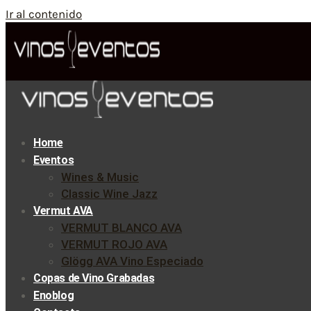
Ir al contenido
Home
Eventos
Wines & Music
Classic Wine Jazz
Vermut AVA
VERMUT BLANCO AVA
VERMUT ROJO AVA
Glögg AVA Vino Especiado
Copas de Vino Grabadas
Enoblog