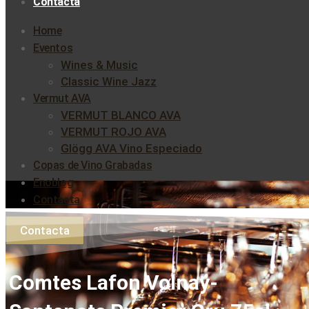
Contacta
Home
Eventos
Wines & Music
Classic Wine Jazz
Vermut AVA
VERMUT BLANCO AVA
VERMUT ROJO AVA
Glögg AVA Vino Especiado
Copas de Vino Grabadas
Enoblog
Contacta
Contacta
Comtes Lafon Volnay-