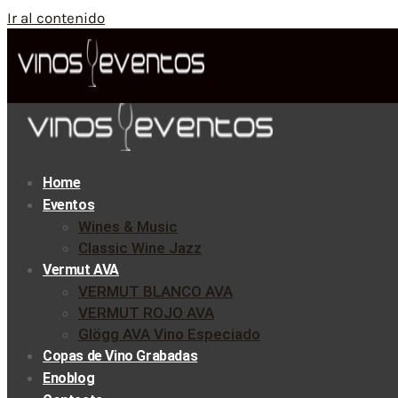
Ir al contenido
Home
Eventos
Wines & Music
Classic Wine Jazz
Vermut AVA
VERMUT BLANCO AVA
VERMUT ROJO AVA
Glögg AVA Vino Especiado
Copas de Vino Grabadas
Enoblog