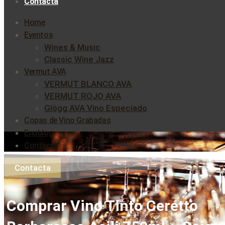
Contacta
Home
Eventos
Wines & Music
Classic Wine Jazz
Vermut AVA
VERMUT BLANCO AVA
VERMUT ROJO AVA
Glögg AVA Vino Especiado
Copas de Vino Grabadas
Enoblog
Contacta
Contacta
Comprar Vino Tinto Ceretto