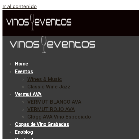
Ir al contenido
Home
Eventos
Wines & Music
Classic Wine Jazz
Vermut AVA
VERMUT BLANCO AVA
VERMUT ROJO AVA
Glögg AVA Vino Especiado
Copas de Vino Grabadas
Enoblog