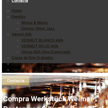
Contacta
Home
Eventos
Wines & Music
Classic Wine Jazz
Vermut AVA
VERMUT BLANCO AVA
VERMUT ROJO AVA
Glögg AVA Vino Especiado
Copas de Vino Grabadas
Enoblog
Contacta
Contacta
Compra Werkstück Weimar