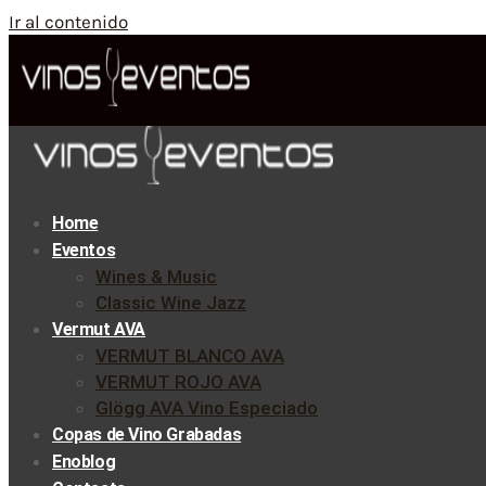
Ir al contenido
Home
Eventos
Wines & Music
Classic Wine Jazz
Vermut AVA
VERMUT BLANCO AVA
VERMUT ROJO AVA
Glögg AVA Vino Especiado
Copas de Vino Grabadas
Enoblog