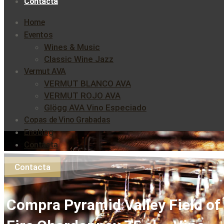
Contacta
Home
Eventos
Wines & Music
Classic Wine Jazz
Vermut AVA
VERMUT BLANCO AVA
VERMUT ROJO AVA
Glögg AVA Vino Especiado
Copas de Vino Grabadas
Enoblog
Contacta
Contacta
Compra Pyramid Valley Field of