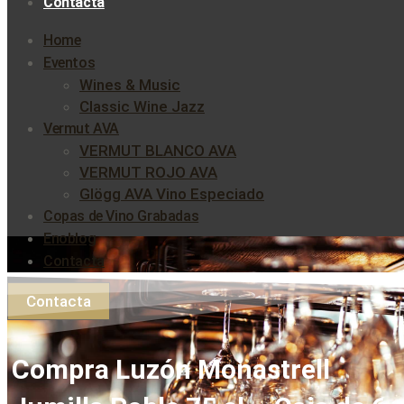
Contacta
Home
Eventos
Wines & Music
Classic Wine Jazz
Vermut AVA
VERMUT BLANCO AVA
VERMUT ROJO AVA
Glögg AVA Vino Especiado
Copas de Vino Grabadas
Enoblog
Contacta
Contacta
Compra Luzón Monastrell