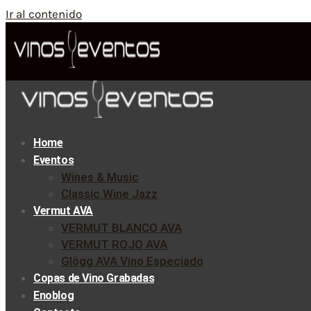
Ir al contenido
Home
Eventos
Wines & Music
Classic Wine Jazz
Vermut AVA
VERMUT BLANCO AVA
VERMUT ROJO AVA
Glögg AVA Vino Especiado
Copas de Vino Grabadas
Enoblog