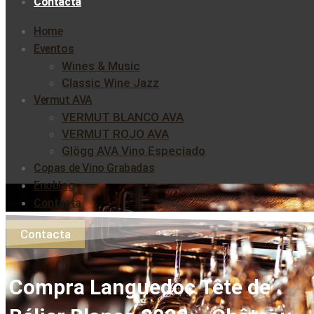
Contacta
Home
Eventos
Wines & Music
Classic Wine Jazz
Vermut AVA
VERMUT BLANCO AVA
VERMUT ROJO AVA
Glögg AVA Vino Especiado
Copas de Vino Grabadas
Enoblog
Contacta
Contacta
Compra Languedoc Tête de