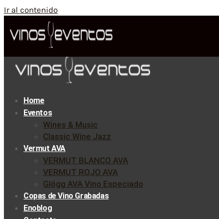
Ir al contenido
Home
Eventos
Wines & Music
Classic Wine Jazz
Vermut AVA
VERMUT BLANCO AVA
VERMUT ROJO AVA
Glögg AVA Vino Especiado
Copas de Vino Grabadas
Enoblog