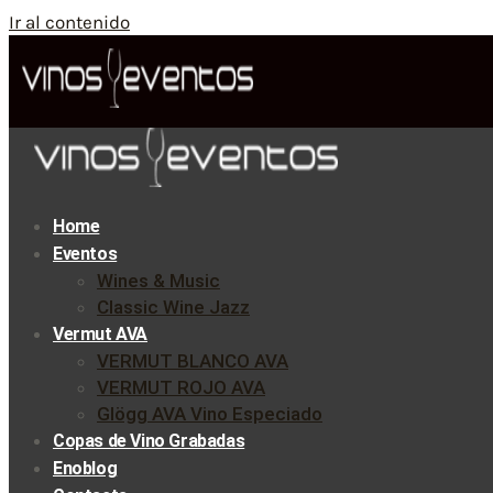
Ir al contenido
Home
Eventos
Wines & Music
Classic Wine Jazz
Vermut AVA
VERMUT BLANCO AVA
VERMUT ROJO AVA
Glögg AVA Vino Especiado
Copas de Vino Grabadas
Enoblog