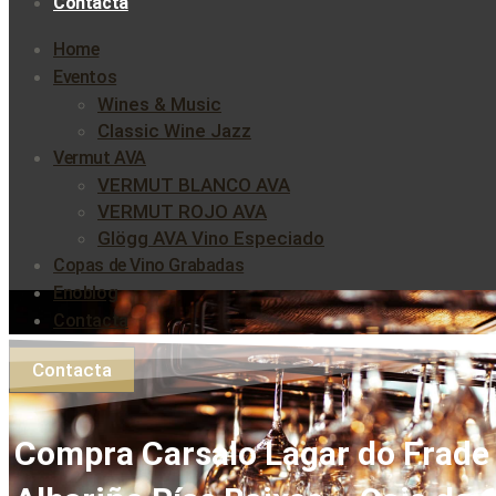
Contacta
Home
Eventos
Wines & Music
Classic Wine Jazz
Vermut AVA
VERMUT BLANCO AVA
VERMUT ROJO AVA
Glögg AVA Vino Especiado
Copas de Vino Grabadas
Enoblog
Contacta
Contacta
Compra Carsalo Lagar do Frade