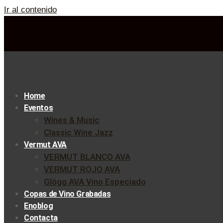
Ir al contenido
Home
Eventos
Wines & Music
Classic Wine Jazz
Vermut AVA
VERMUT BLANCO AVA
VERMUT ROJO AVA
Glögg AVA Vino Especiado
Copas de Vino Grabadas
Enoblog
Contacta