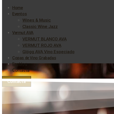
Home
Eventos
Wines & Music
Classic Wine Jazz
Vermut AVA
VERMUT BLANCO AVA
VERMUT ROJO AVA
Glögg AVA Vino Especiado
Copas de Vino Grabadas
Enoblog
Contacta
Contacta