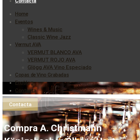
Contacta
Home
Eventos
Wines & Music
Classic Wine Jazz
Vermut AVA
VERMUT BLANCO AVA
VERMUT ROJO AVA
Glögg AVA Vino Especiado
Copas de Vino Grabadas
Enoblog
Contacta
Contacta
Compra A. Christmann