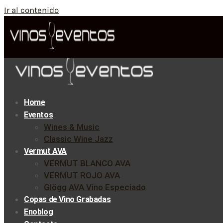
Ir al contenido
Home
Eventos
Wines & Music
Classic Wine Jazz
Vermut AVA
VERMUT BLANCO AVA
VERMUT ROJO AVA
Glögg AVA Vino Especiado
Copas de Vino Grabadas
Enoblog