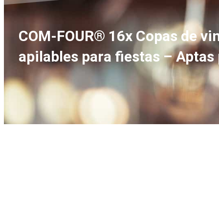
COM-FOUR® 16x Copas de vino 
apilables para fiestas – Aptas 