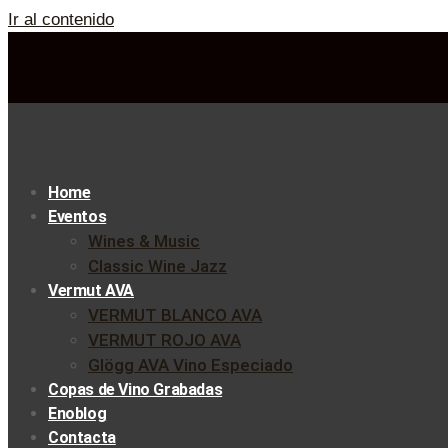
Ir al contenido
Home
Eventos
Wines & Music
Classic Wine Jazz
Vermut AVA
VERMUT BLANCO AVA
VERMUT ROJO AVA
Glögg AVA Vino Especiado
Copas de Vino Grabadas
Enoblog
Contacta