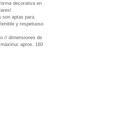
forma decorativa en
lares!
s son aptas para
ostenible y respetuoso
o // dimensiones de
d máxima: aprox. 160