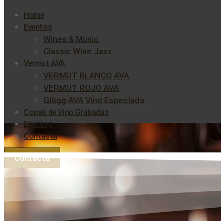
Home
Eventos
Wines & Music
Classic Wine Jazz
Vermut AVA
VERMUT BLANCO AVA
VERMUT ROJO AVA
Glögg AVA Vino Especiado
Copas de Vino Grabadas
Enoblog
Contacta
Contacta