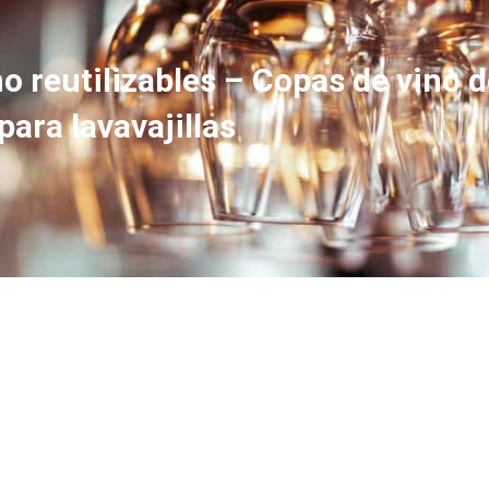
reutilizables – Copas de vino d
para lavavajillas