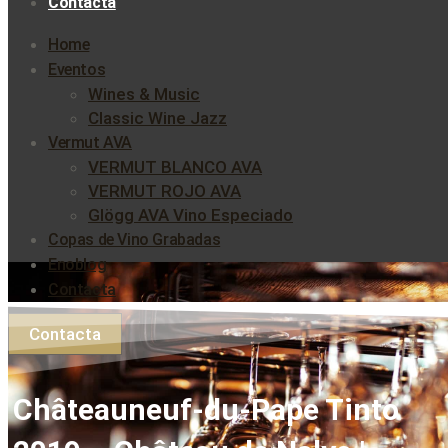
Contacta
Home
Eventos
Wines & Music
Classic Wine Jazz
Vermut AVA
VERMUT BLANCO AVA
VERMUT ROJO AVA
Glögg AVA Vino Especiado
Copas de Vino Grabadas
Enoblog
Contacta
Contacta
Châteauneuf-du-Pape Tinto