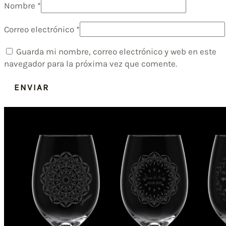
Nombre
*
Correo electrónico
*
Guarda mi nombre, correo electrónico y web en este
navegador para la próxima vez que comente.