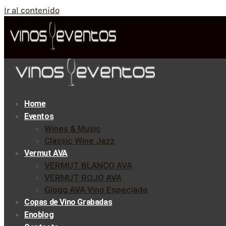
Ir al contenido
Home
Eventos
Wines & Music
Classic Wine Jazz
Vermut AVA
VERMUT BLANCO AVA
VERMUT ROJO AVA
Glögg AVA Vino Especiado
Copas de Vino Grabadas
Enoblog