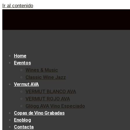
Ir al contenido
Home
Eventos
Wines & Music
Classic Wine Jazz
Vermut AVA
VERMUT BLANCO AVA
VERMUT ROJO AVA
Glögg AVA Vino Especiado
Copas de Vino Grabadas
Enoblog
Contacta