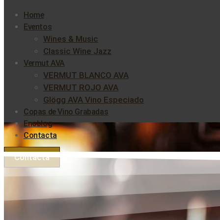
Home
Eventos
Wines & Music
Classic Wine Jazz
Vermut AVA
VERMUT BLANCO AVA
VERMUT ROJO AVA
Glögg AVA Vino Especiado
Copas de Vino Grabadas
Enoblog
Contacta
Contacta