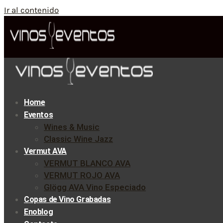
Ir al contenido
Home
Eventos
Wines & Music
Classic Wine Jazz
Vermut AVA
VERMUT BLANCO AVA
VERMUT ROJO AVA
Glögg AVA Vino Especiado
Copas de Vino Grabadas
Enoblog