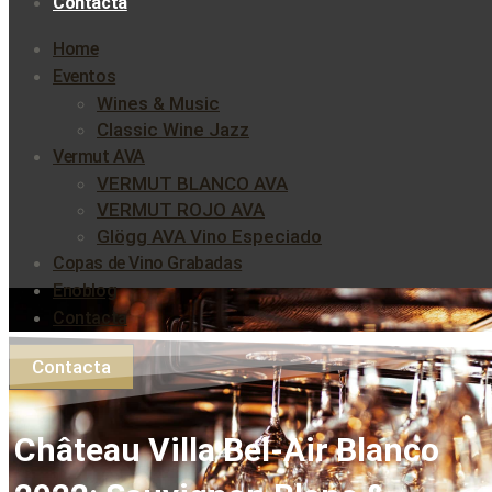
Contacta
Home
Eventos
Wines & Music
Classic Wine Jazz
Vermut AVA
VERMUT BLANCO AVA
VERMUT ROJO AVA
Glögg AVA Vino Especiado
Copas de Vino Grabadas
Enoblog
Contacta
Contacta
Château Villa Bel-Air Blanco