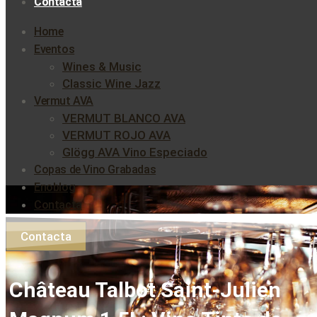
Contacta
Home
Eventos
Wines & Music
Classic Wine Jazz
Vermut AVA
VERMUT BLANCO AVA
VERMUT ROJO AVA
Glögg AVA Vino Especiado
Copas de Vino Grabadas
Enoblog
Contacta
Contacta
Château Talbot Saint-Julien