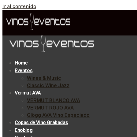
Ir al contenido
Home
Eventos
Wines & Music
Classic Wine Jazz
Vermut AVA
VERMUT BLANCO AVA
VERMUT ROJO AVA
Glögg AVA Vino Especiado
Copas de Vino Grabadas
Enoblog