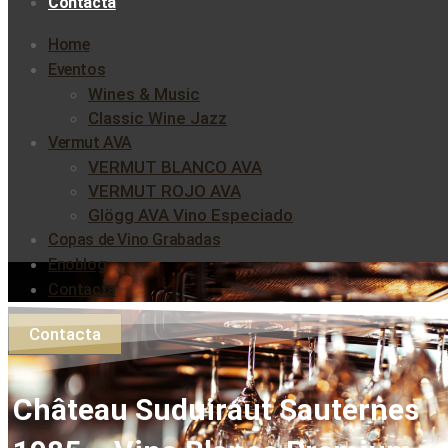
Contacta
Home
Eventos
Wines & Music
Classic Wine Jazz
Vermut AVA
VERMUT BLANCO AVA
VERMUT ROJO AVA
Glögg AVA Vino Especiado
Copas de Vino Grabadas
Enoblog
Contacta
Contacta
Château Suduiraut Sauternes