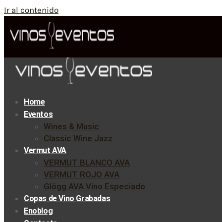
Ir al contenido
Home
Eventos
Wines & Music
Classic Wine Jazz
Vermut AVA
VERMUT BLANCO AVA
VERMUT ROJO AVA
Glögg AVA Vino Especiado
Copas de Vino Grabadas
Enoblog