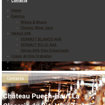
Contacta
Home
Eventos
Wines & Music
Classic Wine Jazz
Vermut AVA
VERMUT BLANCO AVA
VERMUT ROJO AVA
Glögg AVA Vino Especiado
Copas de Vino Grabadas
Enoblog
Contacta
Contacta
Château Puech-Haut La