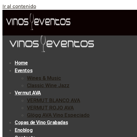
Ir al contenido
Home
Eventos
Wines & Music
Classic Wine Jazz
Vermut AVA
VERMUT BLANCO AVA
VERMUT ROJO AVA
Glögg AVA Vino Especiado
Copas de Vino Grabadas
Enoblog