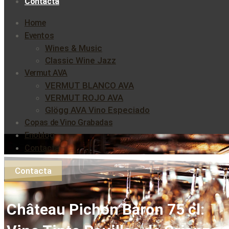
Contacta
Home
Eventos
Wines & Music
Classic Wine Jazz
Vermut AVA
VERMUT BLANCO AVA
VERMUT ROJO AVA
Glögg AVA Vino Especiado
Copas de Vino Grabadas
Enoblog
Contacta
Contacta
Château Pichon Baron 75 cl: