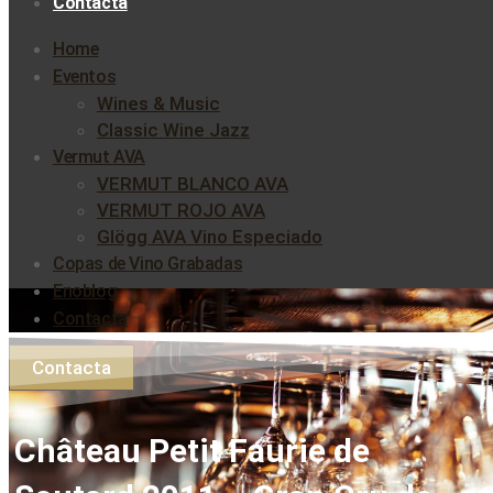
Contacta
Home
Eventos
Wines & Music
Classic Wine Jazz
Vermut AVA
VERMUT BLANCO AVA
VERMUT ROJO AVA
Glögg AVA Vino Especiado
Copas de Vino Grabadas
Enoblog
Contacta
Contacta
Château Petit Faurie de