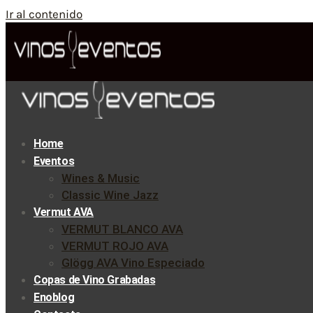
Ir al contenido
Home
Eventos
Wines & Music
Classic Wine Jazz
Vermut AVA
VERMUT BLANCO AVA
VERMUT ROJO AVA
Glögg AVA Vino Especiado
Copas de Vino Grabadas
Enoblog