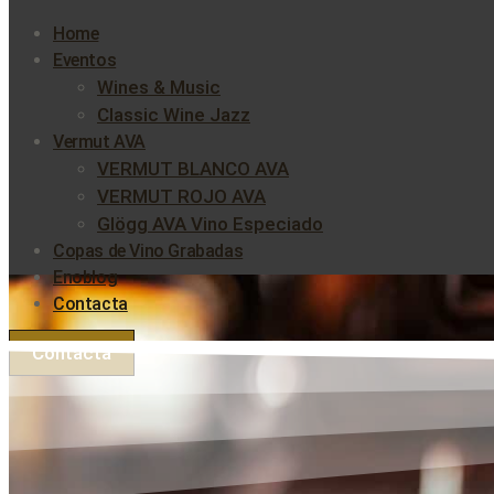
Home
Eventos
Wines & Music
Classic Wine Jazz
Vermut AVA
VERMUT BLANCO AVA
VERMUT ROJO AVA
Glögg AVA Vino Especiado
Copas de Vino Grabadas
Enoblog
Contacta
Contacta