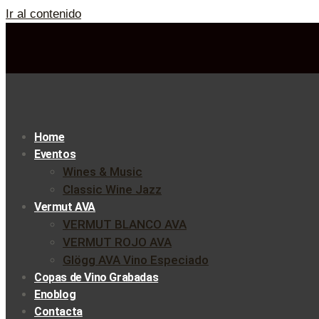
Ir al contenido
Home
Eventos
Wines & Music
Classic Wine Jazz
Vermut AVA
VERMUT BLANCO AVA
VERMUT ROJO AVA
Glögg AVA Vino Especiado
Copas de Vino Grabadas
Enoblog
Contacta