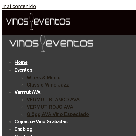
Ir al contenido
Home
Eventos
Wines & Music
Classic Wine Jazz
Vermut AVA
VERMUT BLANCO AVA
VERMUT ROJO AVA
Glögg AVA Vino Especiado
Copas de Vino Grabadas
Enoblog