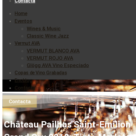
Contacta
Home
Eventos
Wines & Music
Classic Wine Jazz
Vermut AVA
VERMUT BLANCO AVA
VERMUT ROJO AVA
Glögg AVA Vino Especiado
Copas de Vino Grabadas
Enoblog
Contacta
Contacta
Château Pailhas Saint-Emilion