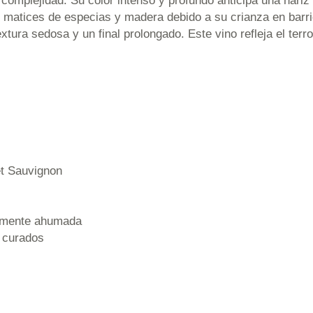
complejidad. Su color intenso y profundo anticipa una nari
s matices de especias y madera debido a su crianza en barr
extura sedosa y un final prolongado. Este vino refleja el ter
et Sauvignon
ramente ahumada
 curados