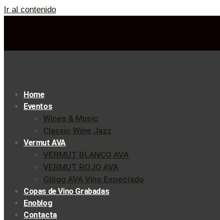
Ir al contenido
Home
Eventos
Wines & Music
Classic Wine Jazz
Vermut AVA
VERMUT BLANCO AVA
VERMUT ROJO AVA
Glögg AVA Vino Especiado
Copas de Vino Grabadas
Enoblog
Contacta