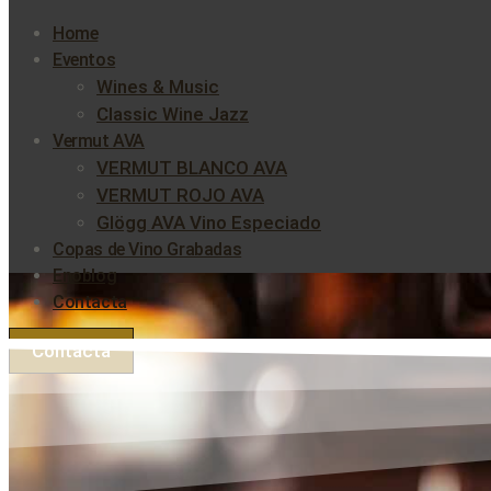
Home
Eventos
Wines & Music
Classic Wine Jazz
Vermut AVA
VERMUT BLANCO AVA
VERMUT ROJO AVA
Glögg AVA Vino Especiado
Copas de Vino Grabadas
Enoblog
Contacta
Contacta