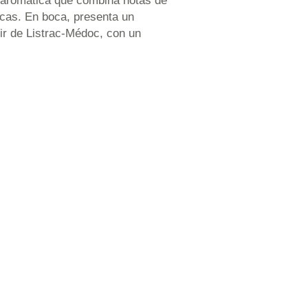
z aromática que combina notas de
icas. En boca, presenta un
roir de Listrac-Médoc, con un