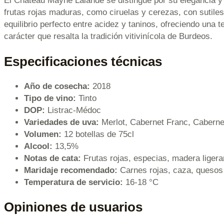
El Château Mayne Lalande se distingue por su elegancia y 
frutas rojas maduras, como ciruelas y cerezas, con sutile
equilibrio perfecto entre acidez y taninos, ofreciendo una t
carácter que resalta la tradición vitivinícola de Burdeos.
Especificaciones técnicas
Año de cosecha:
2018
Tipo de vino:
Tinto
DOP:
Listrac-Médoc
Variedades de uva:
Merlot, Cabernet Franc, Cabern
Volumen:
12 botellas de 75cl
Alcool:
13,5%
Notas de cata:
Frutas rojas, especias, madera lige
Maridaje recomendado:
Carnes rojas, caza, quesos
Temperatura de servicio:
16-18 °C
Opiniones de usuarios