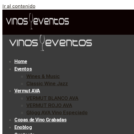
Ir al contenido
Home
Eventos
Wines & Music
Classic Wine Jazz
Vermut AVA
VERMUT BLANCO AVA
VERMUT ROJO AVA
Glögg AVA Vino Especiado
Copas de Vino Grabadas
Enoblog