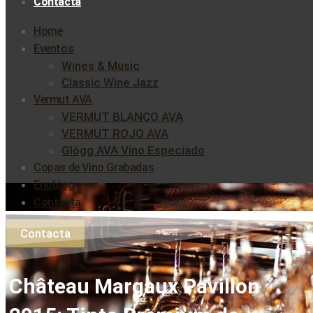
Contacta
Home
Eventos
Wines & Music
Classic Wine Jazz
Vermut AVA
VERMUT BLANCO AVA
VERMUT ROJO AVA
Glögg AVA Vino Especiado
Copas de Vino Grabadas
Enoblog
Contacta
Contacta
Château Margaux Pavillon