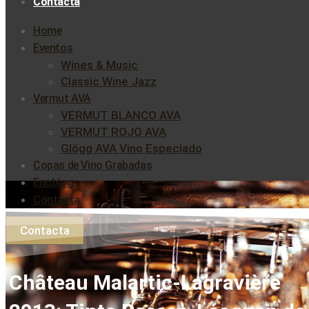
Contacta
Home
Eventos
Wines & Music
Classic Wine Jazz
Vermut AVA
VERMUT BLANCO AVA
VERMUT ROJO AVA
Glögg AVA Vino Especiado
Copas de Vino Grabadas
Enoblog
Contacta
Contacta
Château Malartic-Lagravière