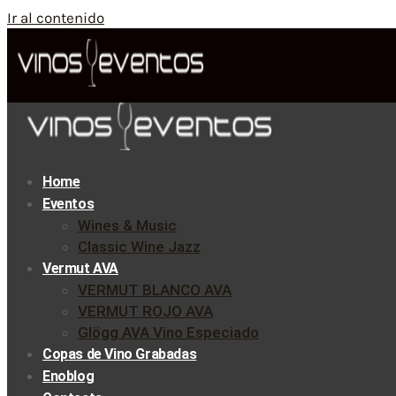
Ir al contenido
Home
Eventos
Wines & Music
Classic Wine Jazz
Vermut AVA
VERMUT BLANCO AVA
VERMUT ROJO AVA
Glögg AVA Vino Especiado
Copas de Vino Grabadas
Enoblog