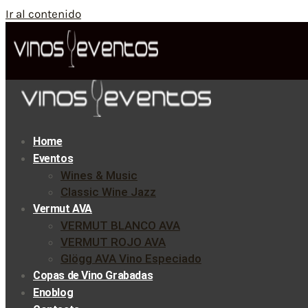
Ir al contenido
Home
Eventos
Wines & Music
Classic Wine Jazz
Vermut AVA
VERMUT BLANCO AVA
VERMUT ROJO AVA
Glögg AVA Vino Especiado
Copas de Vino Grabadas
Enoblog