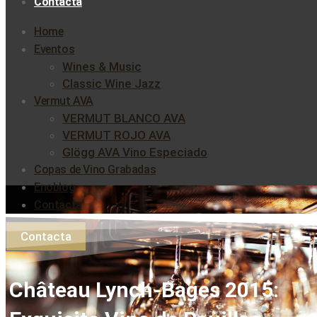
Contacta
Home
Eventos
Wines & Music
Classic Wine Jazz
Vermut AVA
VERMUT BLANCO AVA
VERMUT ROJO AVA
Glögg AVA Vino Especiado
Copas de Vino Grabadas
Enoblog
Contacta
Contacta
Château Lynch-Bages 2015: