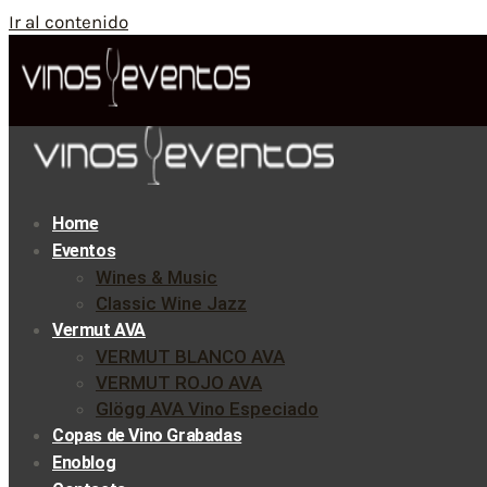
Ir al contenido
Home
Eventos
Wines & Music
Classic Wine Jazz
Vermut AVA
VERMUT BLANCO AVA
VERMUT ROJO AVA
Glögg AVA Vino Especiado
Copas de Vino Grabadas
Enoblog