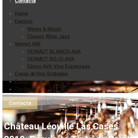
Contacta
Home
Eventos
Wines & Music
Classic Wine Jazz
Vermut AVA
VERMUT BLANCO AVA
VERMUT ROJO AVA
Glögg AVA Vino Especiado
Copas de Vino Grabadas
Enoblog
Contacta
Contacta
Château Léoville Las Cases