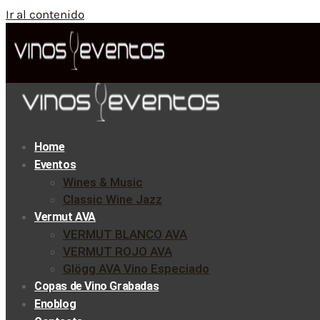
Ir al contenido
Home
Eventos
Wines & Music
Classic Wine Jazz
Vermut AVA
VERMUT BLANCO AVA
VERMUT ROJO AVA
Glögg AVA Vino Especiado
Copas de Vino Grabadas
Enoblog