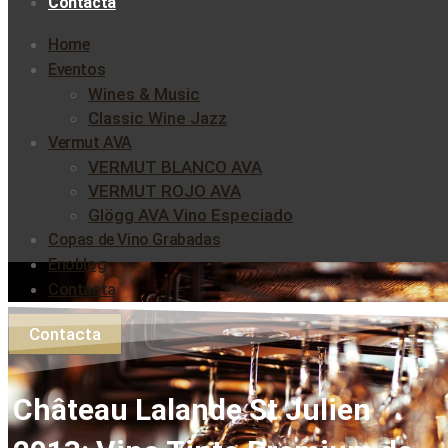
Contacta
Home
Eventos
Wines & Music
Classic Wine Jazz
Vermut AVA
VERMUT BLANCO AVA
VERMUT ROJO AVA
Glögg AVA Vino Especiado
Copas de Vino Grabadas
Enoblog
Contacta
Contacta
Château Lalande St Julien