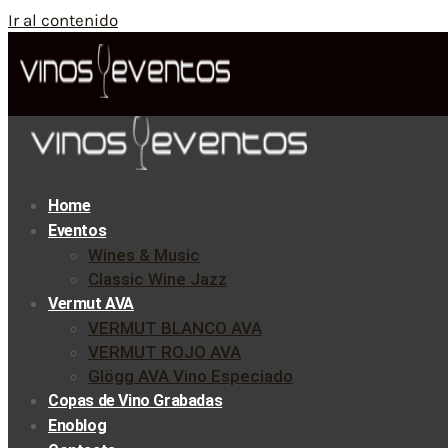
Ir al contenido
Home
Eventos
Wines & Music
Classic Wine Jazz
Vermut AVA
VERMUT BLANCO AVA
VERMUT ROJO AVA
Glögg AVA Vino Especiado
Copas de Vino Grabadas
Enoblog