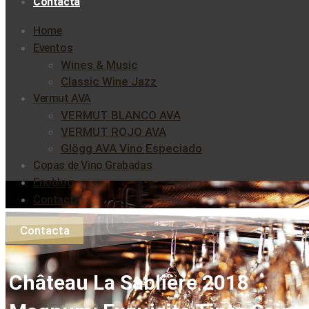
Contacta
Home
Eventos
Wines & Music
Classic Wine Jazz
Vermut AVA
VERMUT BLANCO AVA
VERMUT ROJO AVA
Glögg AVA Vino Especiado
Copas de Vino Grabadas
Enoblog
Contacta
Contacta
Château La Sablière 2018