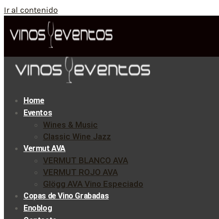
Ir al contenido
Home
Eventos
Wines & Music
Classic Wine Jazz
Vermut AVA
VERMUT BLANCO AVA
VERMUT ROJO AVA
Glögg AVA Vino Especiado
Copas de Vino Grabadas
Enoblog