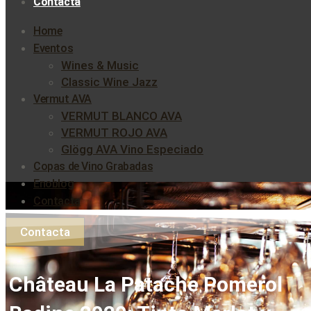
Contacta
Home
Eventos
Wines & Music
Classic Wine Jazz
Vermut AVA
VERMUT BLANCO AVA
VERMUT ROJO AVA
Glögg AVA Vino Especiado
Copas de Vino Grabadas
Enoblog
Contacta
Contacta
Château La Patache Pomerol