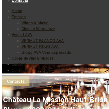
Contacta
Home
Eventos
Wines & Music
Classic Wine Jazz
Vermut AVA
VERMUT BLANCO AVA
VERMUT ROJO AVA
Glögg AVA Vino Especiado
Copas de Vino Grabadas
Enoblog
Contacta
Contacta
Château La Mission Haut-Brion