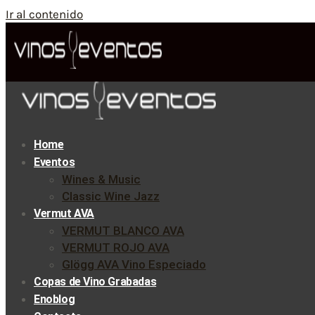
Ir al contenido
Home
Eventos
Wines & Music
Classic Wine Jazz
Vermut AVA
VERMUT BLANCO AVA
VERMUT ROJO AVA
Glögg AVA Vino Especiado
Copas de Vino Grabadas
Enoblog