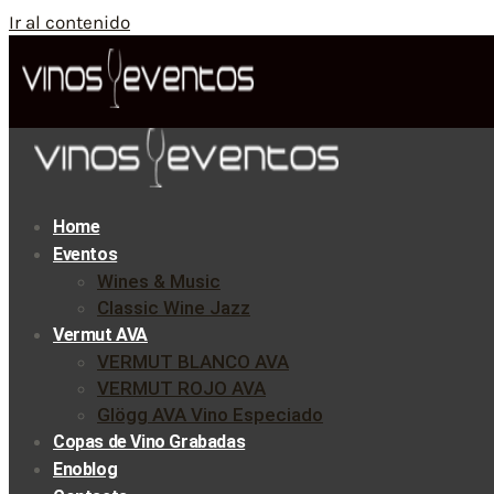
Ir al contenido
Home
Eventos
Wines & Music
Classic Wine Jazz
Vermut AVA
VERMUT BLANCO AVA
VERMUT ROJO AVA
Glögg AVA Vino Especiado
Copas de Vino Grabadas
Enoblog