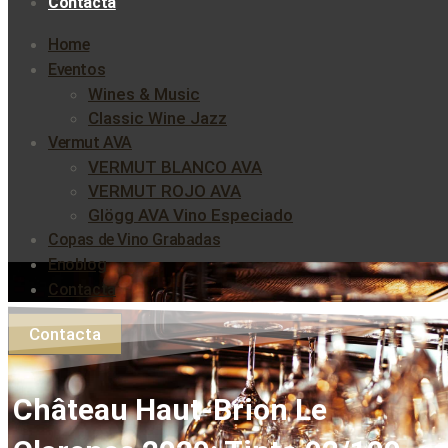
Contacta
Home
Eventos
Wines & Music
Classic Wine Jazz
Vermut AVA
VERMUT BLANCO AVA
VERMUT ROJO AVA
Glögg AVA Vino Especiado
Copas de Vino Grabadas
Enoblog
Contacta
Contacta
Château Haut-Brion Le