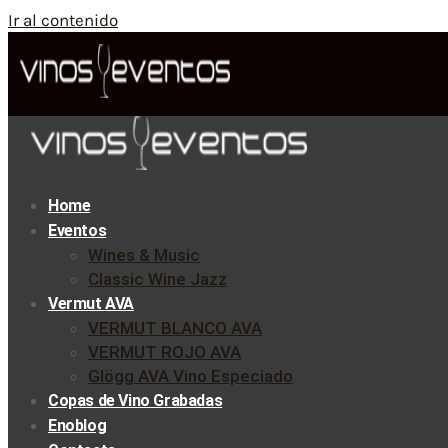
Ir al contenido
Home
Eventos
Wines & Music
Classic Wine Jazz
Vermut AVA
VERMUT BLANCO AVA
VERMUT ROJO AVA
Glögg AVA Vino Especiado
Copas de Vino Grabadas
Enoblog