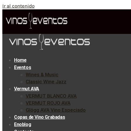
Ir al contenido
Home
Eventos
Wines & Music
Classic Wine Jazz
Vermut AVA
VERMUT BLANCO AVA
VERMUT ROJO AVA
Glögg AVA Vino Especiado
Copas de Vino Grabadas
Enoblog