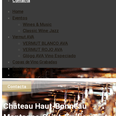
Contacta
Home
Eventos
Wines & Music
Classic Wine Jazz
Vermut AVA
VERMUT BLANCO AVA
VERMUT ROJO AVA
Glögg AVA Vino Especiado
Copas de Vino Grabadas
Enoblog
Contacta
Contacta
Château Haut-Bonneau